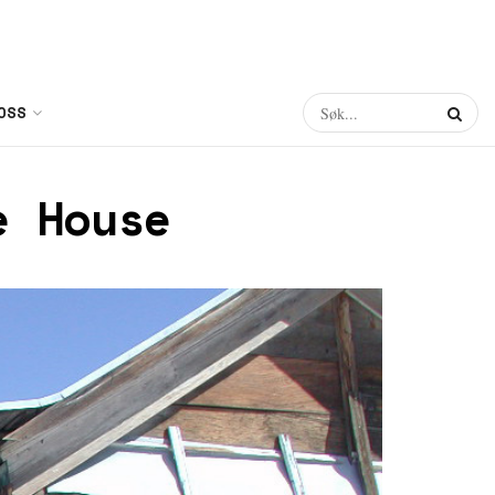
OSS
e House