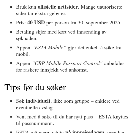
offisielle nettsider
Bruk kun
. Mange uautoriserte
sider tar ekstra gebyrer.
40 USD
Pris:
per person fra 30. september 2025.
Betaling skjer med kort ved innsending av
søknaden.
Appen
“ESTA Mobile”
gjør det enkelt å søke fra
mobil.
Appen
“CBP Mobile Passport Control”
anbefales
for raskere innsjekk ved ankomst.
Tips før du søker
individuelt
Søk
, ikke som gruppe – enklere ved
eventuelle avslag.
Vent med å søke til du har nytt pass – ESTA knyttes
til passnummeret.
på innreisedagen
ESTA må være gyldig
, men kan