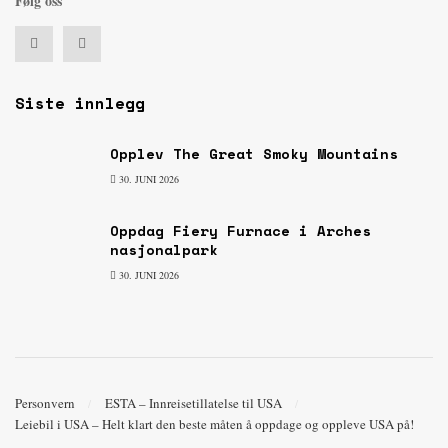
Følg oss
Siste innlegg
Opplev The Great Smoky Mountains
30. JUNI 2026
Oppdag Fiery Furnace i Arches
nasjonalpark
30. JUNI 2026
Personvern
ESTA – Innreisetillatelse til USA
Leiebil i USA – Helt klart den beste måten å oppdage og oppleve USA på!