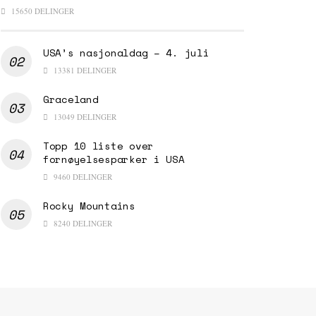
15650 DELINGER
USA’s nasjonaldag – 4. juli
13381 DELINGER
Graceland
13049 DELINGER
Topp 10 liste over
fornøyelsesparker i USA
9460 DELINGER
Rocky Mountains
8240 DELINGER