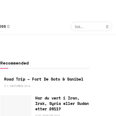
OSS
Recommended
Road Trip – Fort De Soto & Sanibel
1. OKTOBER 2014
Har du vært i Iran,
Irak, Syria eller Sudan
etter 2011?
25. JANUAR 2016