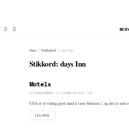
MEN
Start
Nøkkelord
days Inn
Stikkord:
days Inn
Motels
OVERNATTING
AV
USAGUIDEN
6. FEBRUAR 2018
0
USA er et veldig greit land å være bilturist i, og det er som re
DETAILS
LES MER