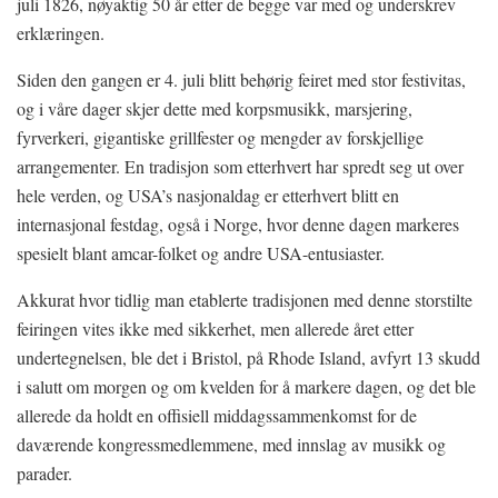
juli 1826, nøyaktig 50 år etter de begge var med og underskrev
erklæringen.
Siden den gangen er 4. juli blitt behørig feiret med stor festivitas,
og i våre dager skjer dette med korpsmusikk, marsjering,
fyrverkeri, gigantiske grillfester og mengder av forskjellige
arrangementer. En tradisjon som etterhvert har spredt seg ut over
hele verden, og USA’s nasjonaldag er etterhvert blitt en
internasjonal festdag, også i Norge, hvor denne dagen markeres
spesielt blant amcar-folket og andre USA-entusiaster.
Akkurat hvor tidlig man etablerte tradisjonen med denne storstilte
feiringen vites ikke med sikkerhet, men allerede året etter
undertegnelsen, ble det i Bristol, på Rhode Island, avfyrt 13 skudd
i salutt om morgen og om kvelden for å markere dagen, og det ble
allerede da holdt en offisiell middagssammenkomst for de
daværende kongressmedlemmene, med innslag av musikk og
parader.