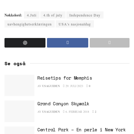
Nøkkelord:
4.Juli
4.th of july
Independence Day
uavhengighetserklæringen
USA's nasjonaldag
Se også
Reisetips for Memphis
AV
USAGUIDEN
29. JULI 2023
0
Grand Canyon Skywalk
AV
USAGUIDEN
6. FEBRUAR 2018
2
Central Park – En perle i New York