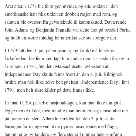
Året etter, i 1778 ble feiringen utvidet, og alle soldater i den
amerikanske hær fikk utdelt en dobbelt rasjon med rom, og
salutten ble overført fra geværskudd til kanonskudd. Daværende
John Adams og Benjamin Franklin var dette året på besøk i Paris,
og holdt en større middag for amerikanske statsborgere der.
I 1779 falt den 4. juli på en søndag, og for ikke å forstyrre
kirkefreden, ble feiringen lagt til mandag den 5. i steden for, og to
år senere, i 1781, ble det i Massachusetts lovbestemt at
Independence Day skulle feires hvert år, den 4. juli. Riktignok
brukte man nok ikke selve betegnelsen «Independence Day» før i
1791, men helt sikre kilder på dette finnes ikke.
Er man i USA på selve nasjonaldagen, kan man ikke unngå å
legge merke til det, med mindre man befinner seg i ensomhet ute
på prærien en sted. Allerede kvelden før, den 3. juli, starter
feiringen for mange ved at de pynter husene sine med flagg,
ballonger og girlandere, og flere steder kommer hele samfunn