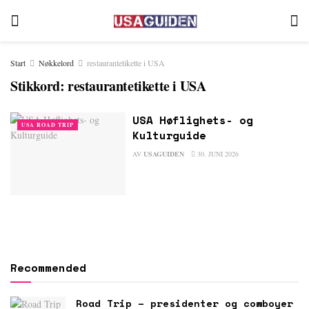
Start
Nøkkelord
restaurantetikette i USA
Stikkord:
restaurantetikette i USA
USA Høflighets- og
USA ROAD TRIP
Kulturguide
AV
USAGUIDEN
30. JUNI 2026
Recommended
Road Trip – presidenter og cowboyer