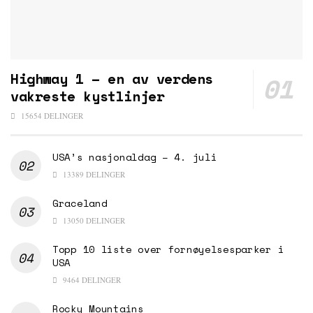
Highway 1 – en av verdens
vakreste kystlinjer
15654 DELINGER
USA’s nasjonaldag – 4. juli
13389 DELINGER
Graceland
13050 DELINGER
Topp 10 liste over fornøyelsesparker i
USA
9464 DELINGER
Rocky Mountains