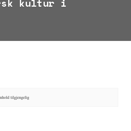
rsk kultur i
nnhold tilgjengelig