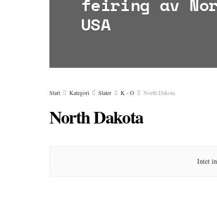
feiring av No
USA
Start
Kategori
Stater
K - O
North Dakota
North Dakota
Intet i