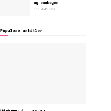
og cowboyer
25. MARS 2020
Populære artikler
Highway 1 – en av