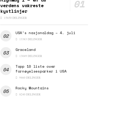
verdens vakreste
kystlinjer
15650 DELINGER
USA’s nasjonaldag – 4. juli
13383 DELINGER
Graceland
13049 DELINGER
Topp 10 liste over
fornøyelsesparker i USA
9460 DELINGER
Rocky Mountains
8240 DELINGER