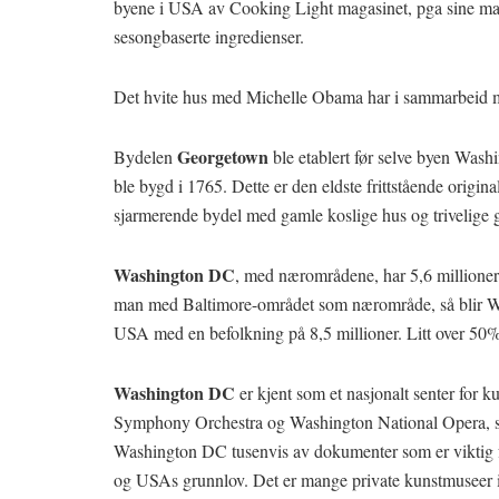
byene i USA av Cooking Light magasinet, pga sine mang
sesongbaserte ingredienser.
Det hvite hus med Michelle Obama har i sammarbeid m
Georgetown
Bydelen
ble etablert før selve byen Wash
ble bygd i 1765. Dette er den eldste frittstående origi
sjarmerende bydel med gamle koslige hus og trivelige g
Washington DC
, med nærområdene, har 5,6 millioner
man med Baltimore-området som nærområde, så blir Wa
USA med en befolkning på 8,5 millioner. Litt over 50
Washington DC
er kjent som et nasjonalt senter for 
Symphony Orchestra og Washington National Opera, sa
Washington DC tusenvis av dokumenter som er viktig f
og USAs grunnlov. Det er mange private kunstmuseer 