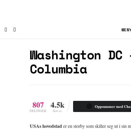
MEN
Washington DC 
Columbia
807
4.5k
Oppsummer med Ch
DELINGER
Sett av
USAs hovedstad
er en storby som skiller seg ut i si