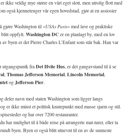
r ikke veldig mye større en vårt eget slott, men utrolig flott med
m også kjennetenger vår egen hovedstad, gjør at en assiosier
å gjøre Washington til «
USAs Paris
» med lave og praktiske
Washington DC
 blitt oppfylt.
er en planlagt by, med en lov
av byen er det Pierre Charles L’Enfant som står bak. Han var
Det Hvite Hus
ar utgangspuntk fra
, er det gangavstand til å se
al
Thomas Jefferson Memorial
Lincoln Memorial
,
,
,
ntet
Jefferson Pier
og
.
og deler navn med staten Washington som ligger langs
sk og er ikke minst et politisk knutepunkt med masse sjarm og stil.
 spisesteder og har over 7200 restauranter.
u har mulighet til å både reise på arrangerte mat-turer, eller ta
t rundt byen. Byen er også blitt utnevnt til en av de sunneste