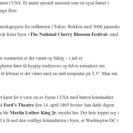
unst i USA. Et annet spesielt mussem som en også finner i
ge flere.
vennskapsgave fra ordføreren i Tokyo. Rekken med 3000 japanske
The National Cherry Blossom Festival
vår feirer byen «
» med
m sommeren er det varmt og fuktig – i juli er
heten fører til hyppig tordenvær og tidvis tornadoer om
l februar er det vinter med en snitt tempratur på 3,3°. Man må
rt kjent for å være en av byene i USA med høyest kriminalitet.
Ford’s Theatre
på
den 14. april 1865 hvorav han døde dagen
Martin Luther King Jr.
Da ble
myrdet her. Det hele toppet seg i
 å få ned den voldlige krimialiteten i byen, er Washington DC i