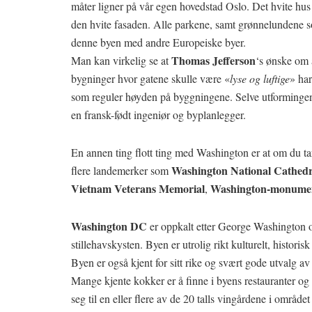
måter ligner på vår egen hovedstad Oslo. Det hvite hus e
den hvite fasaden. Alle parkene, samt grønnelundene so
denne byen med andre Europeiske byer.
Thomas Jefferson
Man kan virkelig se at
‘s ønske om 
bygninger hvor gatene skulle være «
lyse og luftige
» har
som reguler høyden på byggningene. Selve utformingen 
en fransk-født ingeniør og byplanlegger.
En annen ting flott ting med Washington er at om du t
Washington National Cathedr
flere landemerker som
Vietnam Veterans Memorial
Washington-monume
,
Washington DC
er oppkalt etter George Washington 
stillehavskysten. Byen er utrolig rikt kulturelt, histori
Byen er også kjent for sitt rike og svært gode utvalg av
Mange kjente kokker er å finne i byens restauranter og d
seg til en eller flere av de 20 talls vingårdene i område