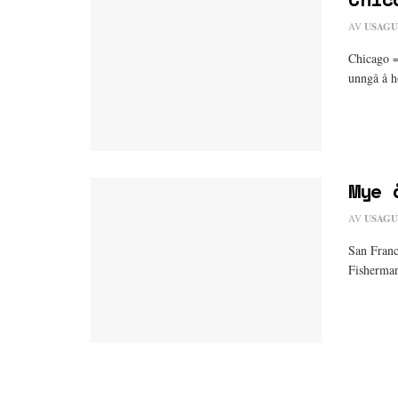
AV
USAGU
Chicago =
unngå å h
Mye 
AV
USAGU
San Franci
Fisherman