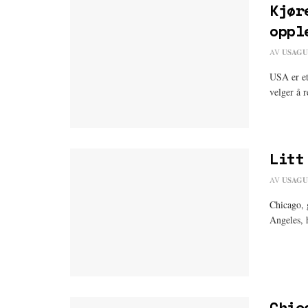
Kjør
oppl
AV
USAGU
USA er et
velger å r
Litt
AV
USAGU
Chicago, 
Angeles, h
Chic