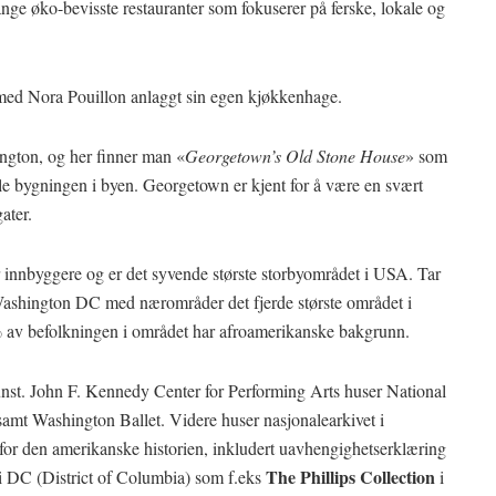
e øko-bevisste restauranter som fokuserer på ferske, lokale og
ed Nora Pouillon anlaggt sin egen kjøkkenhage.
ington, og her finner man «
Georgetown’s Old Stone House
» som
nale bygningen i byen. Georgetown er kjent for å være en svært
ater.
 innbyggere og er det syvende største storbyområdet i USA. Tar
shington DC med nærområder det fjerde største området i
% av befolkningen i området har afroamerikanske bakgrunn.
kunst. John F. Kennedy Center for Performing Arts huser National
mt Washington Ballet. Videre huser nasjonalearkivet i
or den amerikanske historien, inkludert uavhengighetserklæring
The Phillips Collection
i DC (District of Columbia) som f.eks
i