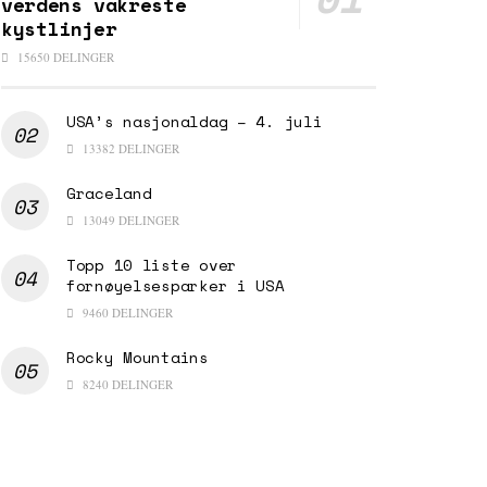
verdens vakreste
kystlinjer
15650 DELINGER
USA’s nasjonaldag – 4. juli
13382 DELINGER
Graceland
13049 DELINGER
Topp 10 liste over
fornøyelsesparker i USA
9460 DELINGER
Rocky Mountains
8240 DELINGER