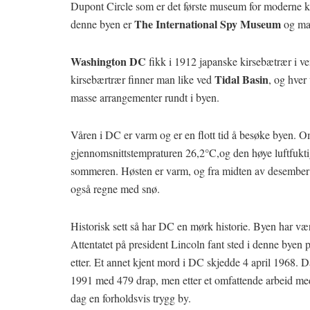
Dupont Circle som er det første museum for moderne k
The International Spy Museum
denne byen er
og man
Washington DC
fikk i 1912 japanske kirsebætrær i 
Tidal Basin
kirsebærtrær finner man like ved
, og hver 
masse arrangementer rundt i byen.
Våren i DC er varm og er en flott tid å besøke byen. O
gjennomsnittstempraturen 26,2°C,og den høye luftfuktig
sommeren. Høsten er varm, og fra midten av desember ti
også regne med snø.
Historisk sett så har DC en mørk historie. Byen har væ
Attentatet på president Lincoln fant sted i denne byen 
etter. Et annet kjent mord i DC skjedde 4 april 1968. 
1991 med 479 drap, men etter et omfattende arbeid med
dag en forholdsvis trygg by.