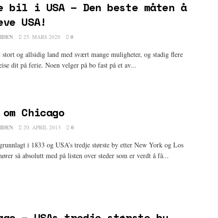
e bil i USA – Den beste måten å
eve USA!
IDEN
25. MARS 2020
0
 stort og allsidig land med svært mange muligheter, og stadig flere
eise dit på ferie. Noen velger på bo fast på et av...
 om Chicago
IDEN
20. APRIL 2013
0
grunnlagt i 1833 og USA’s tredje største by etter New York og Los
ører så absolutt med på listen over steder som er verdt å få...
ago – USAs tredje største by