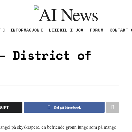
Y
INFORMASJON
LEIEBIL I USA
FORUM
KONTAKT 
– District of
atGPT
Del på Facebook
n mangel på skyskrapere, en befriende grønn lunge som på mange